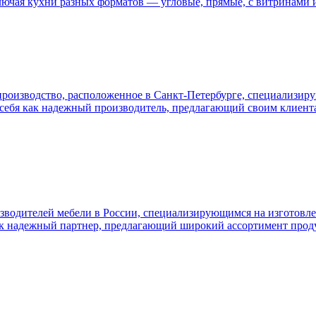
лючая кухни разных форматов — угловые, прямые, с витринами 
роизводство, расположенное в Санкт-Петербурге, специализирую
ла себя как надежный производитель, предлагающий своим клиен
одителей мебели в России, специализирующимся на изготовлени
 как надежный партнер, предлагающий широкий ассортимент про