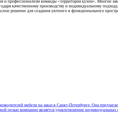
я и профессионализм команды «Территория кухни». Многие зак
годаря качественному производству и индивидуальному подходу
ксное решение для создания уютного и функционального простра
изводителей мебели на заказ в Санкт-Петербурге. Она предлага
ой целью компании является удовлетворение индивидуальных пот