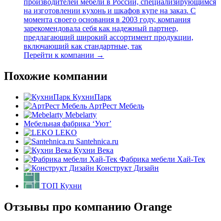
производителей мебели в России, специализирующимся
на изготовлении кухонь и шкафов купе на заказ. С
момента своего основания в 2003 году, компания
зарекомендовала себя как надежный партнер,
предлагающий широкий ассортимент продукции,
включающий как стандартные, так
Перейти к компании →
Похожие компании
КухниПарк
АртРест Мебель
Mebelarty
Мебельная фабрика ‘Уют’
LEKO
Santehnica.ru
Кухни Века
Фабрика мебели Хай-Тек
Конструкт Дизайн
ТОП Кухни
Отзывы про компанию Orange