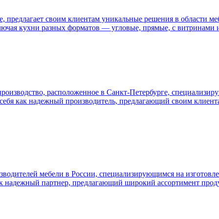
 предлагает своим клиентам уникальные решения в области мебл
лючая кухни разных форматов — угловые, прямые, с витринами 
роизводство, расположенное в Санкт-Петербурге, специализирую
ла себя как надежный производитель, предлагающий своим клиен
одителей мебели в России, специализирующимся на изготовлени
 как надежный партнер, предлагающий широкий ассортимент про