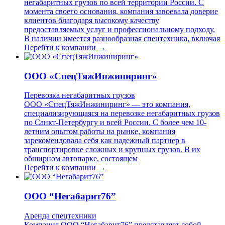
негабаритных грузов по всей территории России. С
момента своего основания, компания завоевала доверие
клиентов благодаря высокому качеству
предоставляемых услуг и профессиональному подходу.
В наличии имеется разнообразная спецтехника, включая
Перейти к компании →
ООО «СпецТяжИнжиниринг»
Перевозка негабаритных грузов
ООО «СпецТяжИнжиниринг» — это компания,
специализирующаяся на перевозке негабаритных грузов
по Санкт-Петербургу и всей России. С более чем 10-
летним опытом работы на рынке, компания
зарекомендовала себя как надежный партнер в
транспортировке сложных и крупных грузов. В их
обширном автопарке, состоящем
Перейти к компании →
ООО “Негабарит76”
Аренда спецтехники
Компания ООО “Негабарит76” представляет собой