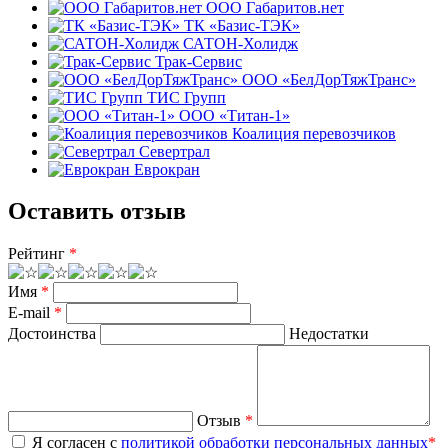
ООО Габаритов.нет
ТК «Базис-ТЭК»
САТОН-Холидж
Трак-Сервис
ООО «БелДорТяжТранс»
ТИС Групп
ООО «Титан-1»
Коалиция перевозчиков
Севертрал
Еврокран
Оставить отзыв
Рейтинг
*
Имя
*
E-mail
*
Достоинства
Недостатки
Отзыв
*
Я согласен с
политикой обработки персональных данных
*