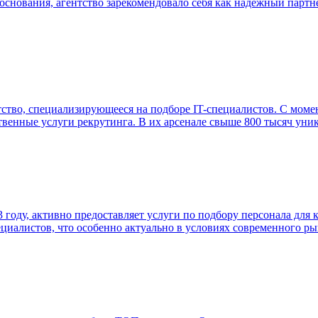
основания, агентство зарекомендовало себя как надежный партне
тство, специализирующееся на подборе IT-специалистов. С момен
твенные услуги рекрутинга. В их арсенале свыше 800 тысяч уни
году, активно предоставляет услуги по подбору персонала для 
циалистов, что особенно актуально в условиях современного р