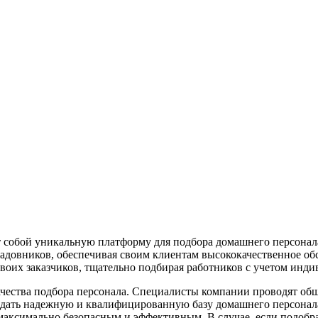
т собой уникальную платформу для подбора домашнего персонал
 садовников, обеспечивая своим клиентам высококачественное о
своих заказчиков, тщательно подбирая работников с учетом инд
качества подбора персонала. Специалисты компании проводят об
здать надежную и квалифицированную базу домашнего персонала
максимально безопасным и эффективным. В случае, если подобр