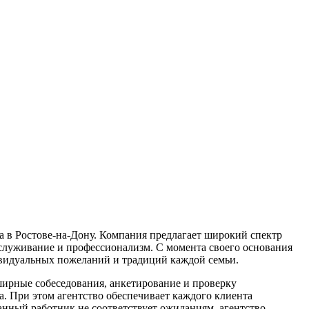
а в Ростове-на-Дону. Компания предлагает широкий спектр
бслуживание и профессионализм. С момента своего основания
ивидуальных пожеланий и традиций каждой семьи.
ширные собеседования, анкетирование и проверку
. При этом агентство обеспечивает каждого клиента
анный работник не соответствует ожиданиям, агентство