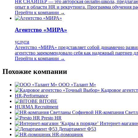
HR СНАЙПЕР — это авторская онлайн-школа, предлагающ
опыт в области HR и рекрутинга. Программа обучения ра
Перейти к компании →
Агентство «МИРА»
услуги
Агентство «МИРА» представляет собой динамично развив
агентство зарекомендовало себя как надежный партнер д
Перейти к компании →
Похожие компании
ООО «Талант М»
Кадровое агентс
HR-Performance
BITOBE
HURMA Recruitment
HR-компания Свет
Presto HR
Интернет-магазин
Департамент Ф53
HR-помощник