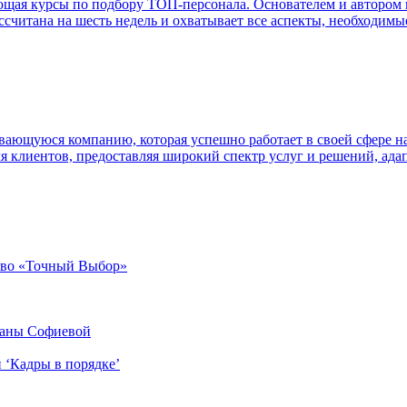
ая курсы по подбору ТОП-персонала. Основателем и автором ку
ссчитана на шесть недель и охватывает все аспекты, необходимы
ающуюся компанию, которая успешно работает в своей сфере на
ля клиентов, предоставляя широкий спектр услуг и решений, а
тво «Точный Выбор»
ланы Софиевой
 ‘Кадры в порядке’