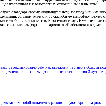
ие к долгосрочным и плодотворным отношениям с клиентами.
служб благодаря своему индивидуальному подходу и вниманию 
одействия, создавая теплую и дружелюбную атмосферу. Важно от
ным и удобным для клиентов. В конечном итоге, Нужные люди ст
овать созданию комфортной и гармоничной обстановки в доме.
азад, зарекомендовало себя как надежный партнер в области под
вою деятельность, занимая устойчивые позиции в топ-5 лучших 
е, представляет собой динамично развивающуюся организацию,