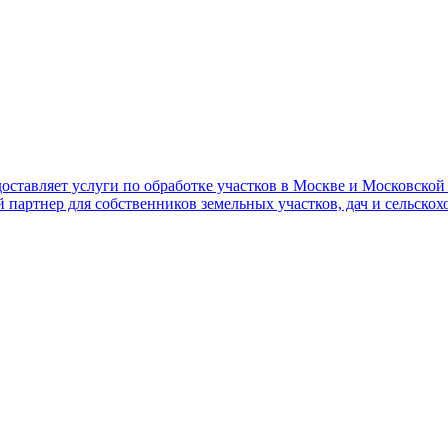
ставляет услуги по обработке участков в Москве и Московской 
й партнер для собственников земельных участков, дач и сельск