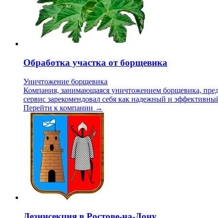
Обработка участка от борщевика
Уничтожение борщевика
Компания, занимающаяся уничтожением борщевика, предо
сервис зарекомендовал себя как надежный и эффективны
Перейти к компании →
Дезинсекция в Ростове-на-Дону