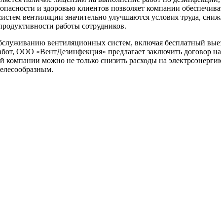
пасности и здоровью клиентов позволяет компании обеспечивать
 систем вентиляции значительно улучшаются условия труда, сни
продуктивности работы сотрудников.
бслуживанию вентиляционных систем, включая бесплатный выезд
бот, ООО «ВентДезинфекция» предлагает заключить договор на 
й компании можно не только снизить расходы на электроэнерги
целесообразным.