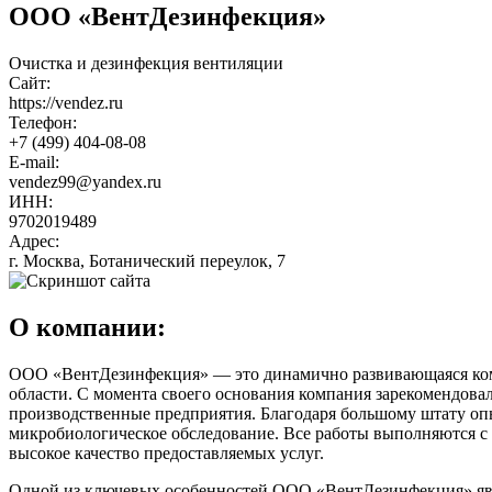
ООО «ВентДезинфекция»
Очистка и дезинфекция вентиляции
Сайт:
https://vendez.ru
Телефон:
+7 (499) 404-08-08
E-mail:
vendez99@yandex.ru
ИНН:
9702019489
Адрес:
г. Москва, Ботанический переулок, 7
О компании:
ООО «ВентДезинфекция» — это динамично развивающаяся комп
области. С момента своего основания компания зарекомендова
производственные предприятия. Благодаря большому штату опы
микробиологическое обследование. Все работы выполняются с
высокое качество предоставляемых услуг.
Одной из ключевых особенностей ООО «ВентДезинфекция» явля