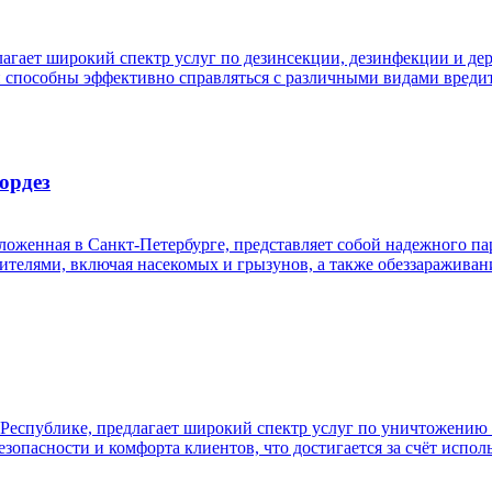
агает широкий спектр услуг по дезинсекции, дезинфекции и д
способны эффективно справляться с различными видами вредите
ордез
оженная в Санкт-Петербурге, представляет собой надежного пар
дителями, включая насекомых и грызунов, а также обеззаражив
еспублике, предлагает широкий спектр услуг по уничтожению 
опасности и комфорта клиентов, что достигается за счёт испол