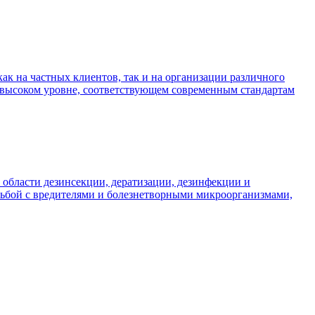
к на частных клиентов, так и на организации различного
 высоком уровне, соответствующем современным стандартам
 области дезинсекции, дератизации, дезинфекции и
рьбой с вредителями и болезнетворными микроорганизмами,