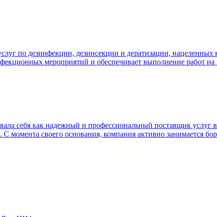
луг по дезинфекции, дезинсекции и дератизации, нацеленных ка
нфекционных мероприятий и обеспечивает выполнение работ на
овала себя как надежный и профессиональный поставщик услуг в
. С момента своего основания, компания активно занимается бо