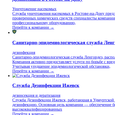
Уничтожение насекомых
Служба уничтожения насекомых в Ростове-на-Дону предл
проверенных химических средств специалисты компании 
профессиональному оборудованию,
Перейти к компании →
Санитарно-эпидемиологическая служба Ленг
дезинфекция
Санитарно-эпидемиологическая служба Ленгордез, распол
Компания активно предоставляет услуги по борьбе с вре
Учитывая ухудшение эпидемиологической обстановки,
Перейти к компании →
Служба Дезинфекции Ижевск
дезинсекция и дератизация
Служба Дезинфекции Ижевск, работающая в Удмуртской Р
дезинфекцию. Основная цель компании — обеспечение без
высококвалифицированных
Перейти к компании →