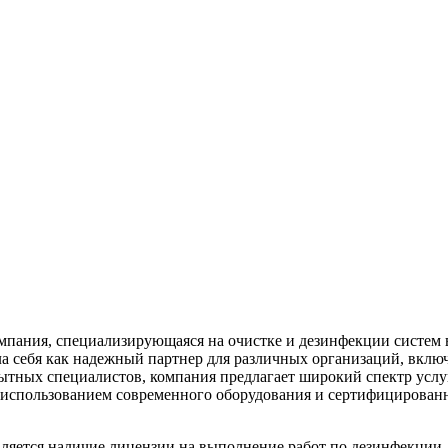
ания, специализирующаяся на очистке и дезинфекции систем 
ла себя как надежный партнер для различных организаций, вклю
тных специалистов, компания предлагает широкий спектр услуг
 использованием современного оборудования и сертифицирован
ется наличие лицензии на выполнение работ по дезинфекции, д