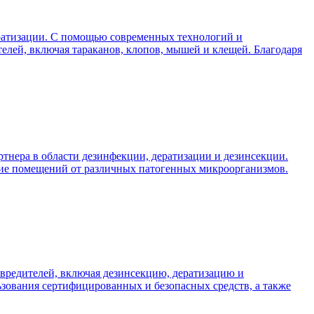
ератизации. С помощью современных технологий и
лей, включая тараканов, клопов, мышей и клещей. Благодаря
тнера в области дезинфекции, дератизации и дезинсекции.
ание помещений от различных патогенных микроорганизмов.
вредителей, включая дезинсекцию, дератизацию и
ьзования сертифицированных и безопасных средств, а также