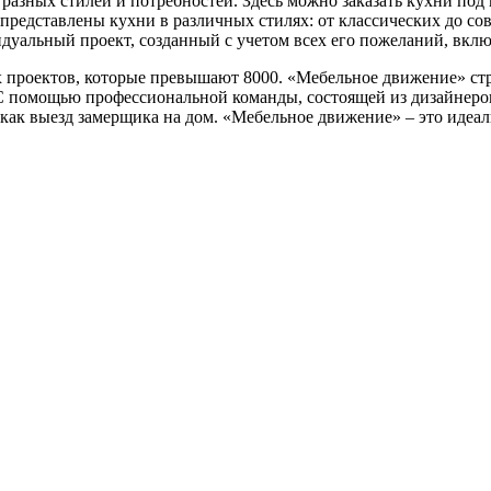
азных стилей и потребностей. Здесь можно заказать кухни под 
м представлены кухни в различных стилях: от классических до 
дуальный проект, созданный с учетом всех его пожеланий, включ
проектов, которые превышают 8000. «Мебельное движение» стр
С помощью профессиональной команды, состоящей из дизайнеров 
 как выезд замерщика на дом. «Мебельное движение» – это идеаль