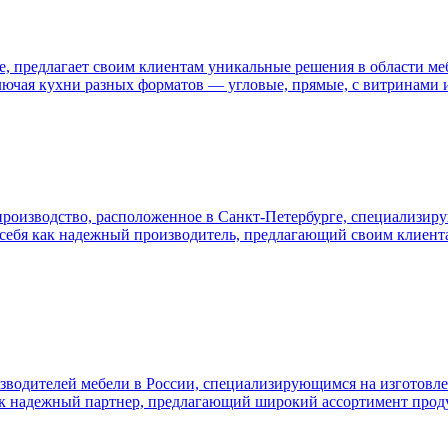
 предлагает своим клиентам уникальные решения в области мебл
лючая кухни разных форматов — угловые, прямые, с витринами 
роизводство, расположенное в Санкт-Петербурге, специализирую
ла себя как надежный производитель, предлагающий своим клиен
одителей мебели в России, специализирующимся на изготовлени
 как надежный партнер, предлагающий широкий ассортимент про