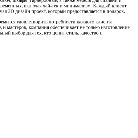
ключ, шкафы, гардеробные, а также мебель для спальни и
современных, включая хай-тек и минимализм. Каждый клиент
ая 3D дизайн проект, который предоставляется в подарок.
емится удовлетворить потребности каждого клиента,
и мастеров, компания обеспечивает не только изготовление
ный выбор для тех, кто ценит стиль, качество и