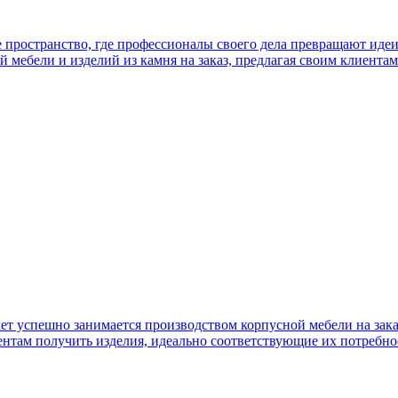
 пространство, где профессионалы своего дела превращают иде
й мебели и изделий из камня на заказ, предлагая своим клиента
лет успешно занимается производством корпусной мебели на зак
ентам получить изделия, идеально соответствующие их потребно