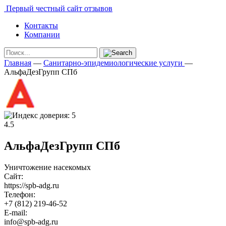
Первый честный сайт отзывов
Контакты
Компании
Главная
—
Санитарно-эпидемиологические услуги
—
АльфаДезГрупп СПб
4.5
АльфаДезГрупп СПб
Уничтожение насекомых
Сайт:
https://spb-adg.ru
Телефон:
+7 (812) 219-46-52
E-mail:
info@spb-adg.ru