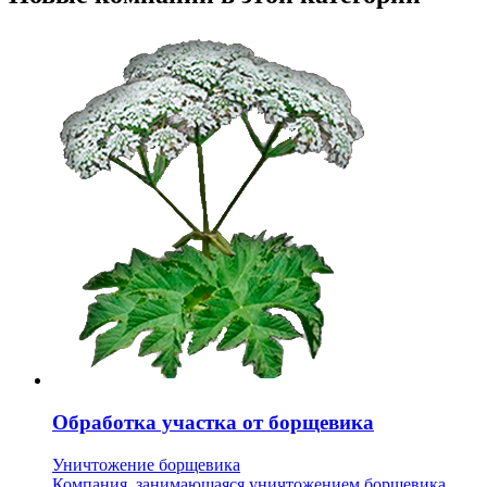
Обработка участка от борщевика
Уничтожение борщевика
Компания, занимающаяся уничтожением борщевика,