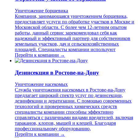
Уничтожение борщевика
Компания, занимающаяся уничтожением борщевика,
предоставляет услуги по обработке участков в Москве и
Московской области. С более чем 12-летним опытом
работы, данный сервис зарекомендовал себя как
надежный и эффективный партнер для собственников
земельных участков, дач и сельскохозяйственных
площадей. Специалисты компании используют
Перейти к компании →
Дезинсекция в Ростове-на-Дону
Уничтожение насекомых
Служба уничтожения насекомых в Ростове-на-Дону
предлагает широкий спектр услуг по дезинсекции,
дезинфекции и дератизации. С помощью современных
технологий и проверенных химических средств
специалисты компании способны эффективно
справляться с различными видами вредителей, включая
тараканов, клопов, мышей и клещей. Благодаря
профессиональному оборудованию,
Перейти к компании →