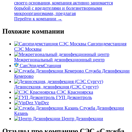
своего основания, компания активно занимается
борьбой с вредителями и болезнетворными
микроорганизмами, предлагая
Перейти к компании →
Похожие компании
Санэпидемстанция
СЭС Москвы
Межрегиональный дезинфекционный центр
СанЭпидемСтанция
Служба Дезинфекции
Кемерово
Дезинсекция, дезинфекция (СЭС Сургут)
СЭС Красноярска
ГУП Дезконтроль
VipDez
Служба Дезинфекции
Казань
Центр Дезинфекции
Отзывы про компанию СЭС «Служба