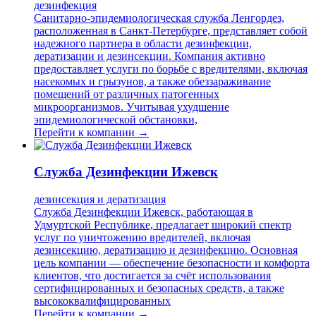
дезинфекция
Санитарно-эпидемиологическая служба Ленгордез,
расположенная в Санкт-Петербурге, представляет собой
надежного партнера в области дезинфекции,
дератизации и дезинсекции. Компания активно
предоставляет услуги по борьбе с вредителями, включая
насекомых и грызунов, а также обеззараживание
помещений от различных патогенных
микроорганизмов. Учитывая ухудшение
эпидемиологической обстановки,
Перейти к компании →
Служба Дезинфекции Ижевск
дезинсекция и дератизация
Служба Дезинфекции Ижевск, работающая в
Удмуртской Республике, предлагает широкий спектр
услуг по уничтожению вредителей, включая
дезинсекцию, дератизацию и дезинфекцию. Основная
цель компании — обеспечение безопасности и комфорта
клиентов, что достигается за счёт использования
сертифицированных и безопасных средств, а также
высококвалифицированных
Перейти к компании →