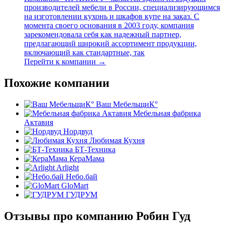
производителей мебели в России, специализирующимся
на изготовлении кухонь и шкафов купе на заказ. С
момента своего основания в 2003 году, компания
зарекомендовала себя как надежный партнер,
предлагающий широкий ассортимент продукции,
включающий как стандартные, так
Перейти к компании →
Похожие компании
Ваш МебельщиК°
Мебельная фабрика
Актавия
Нордвуд
Любимая Кухня
БТ-Техника
КераМама
Arlight
Небо.бай
GloMart
ГУДРУМ
Отзывы про компанию Робин Гуд