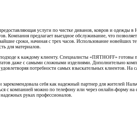
едоставляющая услуги по чистке диванов, ковров и одежды в Н
тов. Компания предлагает выездное обслуживание, что позволя
атчайшие сроки, начиная с трех часов. Использование новейших
сть для материалов.
 в подходе к каждому клиенту. Специалисты «ПЯТНOFF» готовы 
льтатов даже с самыми сложными изделиями. Дополнительно комп
удовлетворяя потребности самых взыскательных клиентов. На са
арекомендовала себя как надежный партнер для жителей Нальчи
ься с компанией можно по телефону или через онлайн-форму на с
в надежных руках профессионалов.