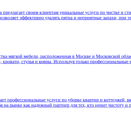
а предлагает своим клиентам уникальные услуги по чистке и ст
 позволяет эффективно удалять пятна и неприятные запахи, при э
ка мягкой мебели, расположенная в Москве и Московской облас
и, кровати, стулья и ковры. Используя только профессиональные
т профессиональные услуги по уборке квартир и коттеджей, в
я на рынке как надежный партнер для тех, кто ценит чистоту и 