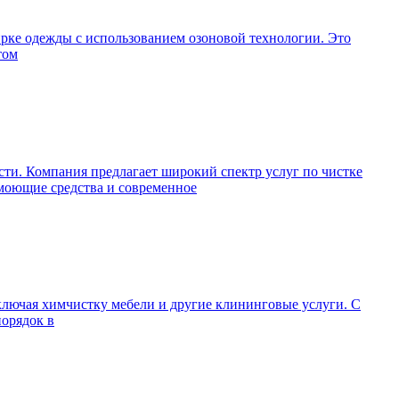
ирке одежды с использованием озоновой технологии. Это
том
ти. Компания предлагает широкий спектр услуг по чистке
 моющие средства и современное
ключая химчистку мебели и другие клининговые услуги. С
порядок в