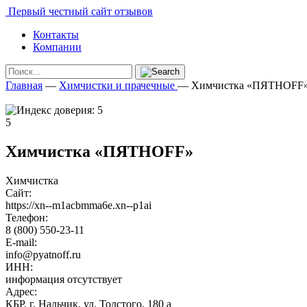
Первый честный сайт отзывов
Контакты
Компании
Главная
—
Химчистки и прачечные
—
Химчистка «ПЯТНOFF
5
Химчистка «ПЯТНOFF»
Химчистка
Сайт:
https://xn--m1acbmma6e.xn--p1ai
Телефон:
8 (800) 550-23-11
E-mail:
info@pyatnoff.ru
ИНН:
информация отсутствует
Адрес:
КБР, г. Нальчик, ул. Толстого, 180 а