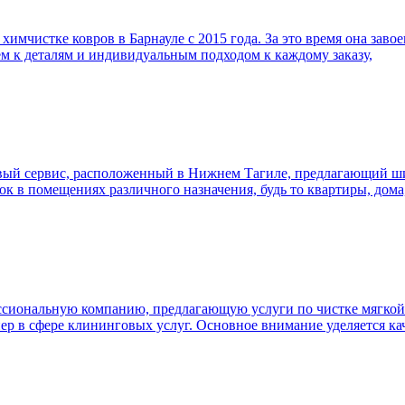
имчистке ковров в Барнауле с 2015 года. За это время она заво
м к деталям и индивидуальным подходом к каждому заказу,
ый сервис, расположенный в Нижнем Тагиле, предлагающий шир
к в помещениях различного назначения, будь то квартиры, дом
сиональную компанию, предлагающую услуги по чистке мягкой м
ер в сфере клининговых услуг. Основное внимание уделяется ка