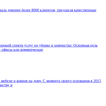
евала доверие более 8000 клиентов, предлагая качественные
окий спектр услуг по уборке и химчистке. Основная цель
а, офисы или коммерческие
ебели и ковров на дому. С момента своего основания в 2015
честву и