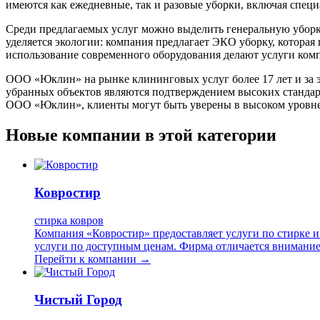
имеются как ежедневные, так и разовые уборки, включая специ
Среди предлагаемых услуг можно выделить генеральную уборк
уделяется экологии: компания предлагает ЭКО уборку, котора
использование современного оборудования делают услуги ком
ООО «Юклин» на рынке клининговых услуг более 17 лет и за 
убранных объектов являются подтверждением высоких стандар
ООО «Юклин», клиенты могут быть уверены в высоком уровне 
Новые компании в этой категории
Ковростир
стирка ковров
Компания «Ковростир» предоставляет услуги по стирке и х
услуги по доступным ценам. Фирма отличается внимание
Перейти к компании →
Чистый Город