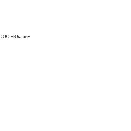
я ООО «Юклин»