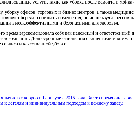
ализированные услуги, такие как уборка после ремонта и мойка 
у, уборку офисов, торговых и бизнес-центров, а также медици
я позволяет бережно очищать помещения, не используя агрессив
пании высокоэффективными и безопасными для здоровья.
это время зарекомендовала себя как надежный и ответственный
тов компании. Долгосрочные отношения с клиентами и внимани
сервиса и качественной уборке.
имчистке ковров в Барнауле с 2015 года. За это время она заво
м к деталям и индивидуальным подходом к каждому заказу,