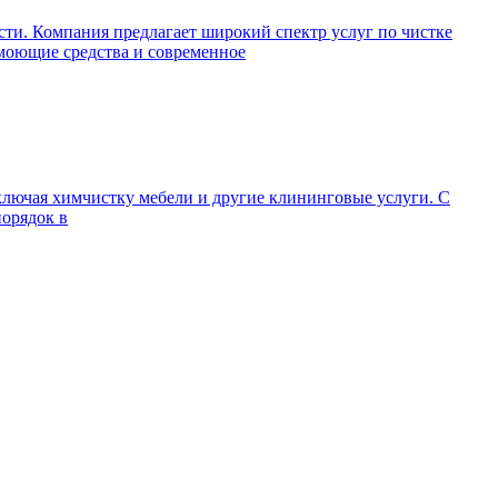
ти. Компания предлагает широкий спектр услуг по чистке
 моющие средства и современное
ключая химчистку мебели и другие клининговые услуги. С
порядок в