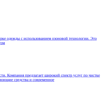
ирке одежды с использованием озоновой технологии. Это
том
ти. Компания предлагает широкий спектр услуг по чистке
 моющие средства и современное