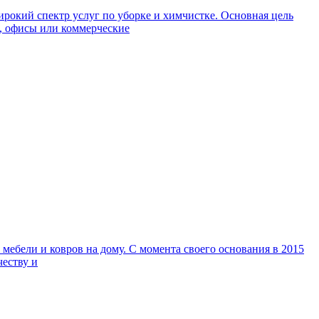
окий спектр услуг по уборке и химчистке. Основная цель
а, офисы или коммерческие
ебели и ковров на дому. С момента своего основания в 2015
честву и