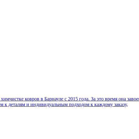
имчистке ковров в Барнауле с 2015 года. За это время она заво
м к деталям и индивидуальным подходом к каждому заказу,