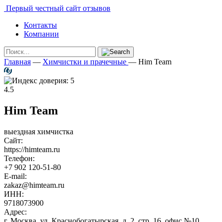
Первый честный сайт отзывов
Контакты
Компании
Главная
—
Химчистки и прачечные
—
Him Team
4.5
Him Team
выездная химчистка
Сайт:
https://himteam.ru
Телефон:
+7 902 120-51-80
E-mail:
zakaz@himteam.ru
ИНН:
9718073900
Адрес:
г. Москва, ул. Краснобогатырская, д. 2, стр. 16, офис №10