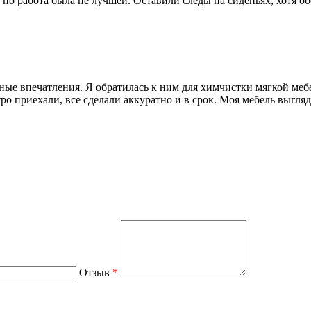
но работа была не лучшей. Оставили следы на сиденьях, хотя об
ные впечатления. Я обратилась к ним для химчистки мягкой меб
о приехали, все сделали аккуратно и в срок. Моя мебель выгляд
Отзыв
*