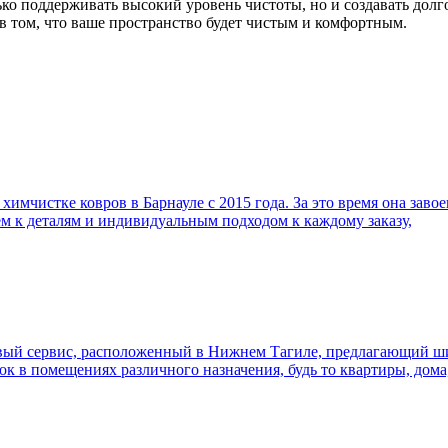
ько поддерживать высокий уровень чистоты, но и создавать дол
 том, что ваше пространство будет чистым и комфортным.
имчистке ковров в Барнауле с 2015 года. За это время она заво
м к деталям и индивидуальным подходом к каждому заказу,
ый сервис, расположенный в Нижнем Тагиле, предлагающий шир
к в помещениях различного назначения, будь то квартиры, дом