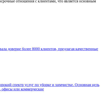
госрочные отношения с клиентами, что является основным
евала доверие более 8000 клиентов, предлагая качественные
окий спектр услуг по уборке и химчистке. Основная цель
а, офисы или коммерческие