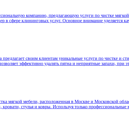
сиональную компанию, предлагающую услуги по чистке мягкой м
ер в сфере клининговых услуг. Основное внимание уделяется ка
а предлагает своим клиентам уникальные услуги по чистке и ст
 позволяет эффективно удалять пятна и неприятные запахи, при э
ка мягкой мебели, расположенная в Москве и Московской облас
и, кровати, стулья и ковры. Используя только профессиональные