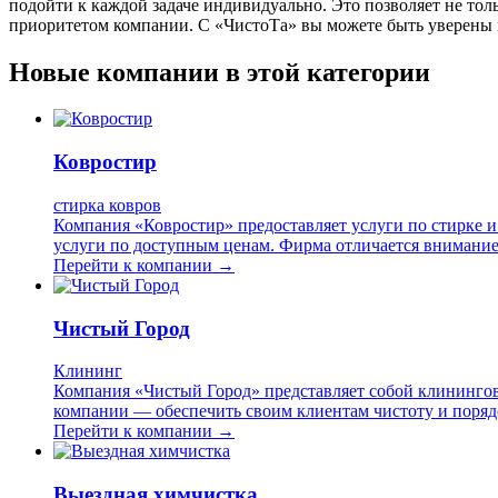
подойти к каждой задаче индивидуально. Это позволяет не тол
приоритетом компании. С «ЧистоТа» вы можете быть уверены в
Новые компании в этой категории
Ковростир
стирка ковров
Компания «Ковростир» предоставляет услуги по стирке и х
услуги по доступным ценам. Фирма отличается внимание
Перейти к компании →
Чистый Город
Клининг
Компания «Чистый Город» представляет собой клинингов
компании — обеспечить своим клиентам чистоту и порядо
Перейти к компании →
Выездная химчистка