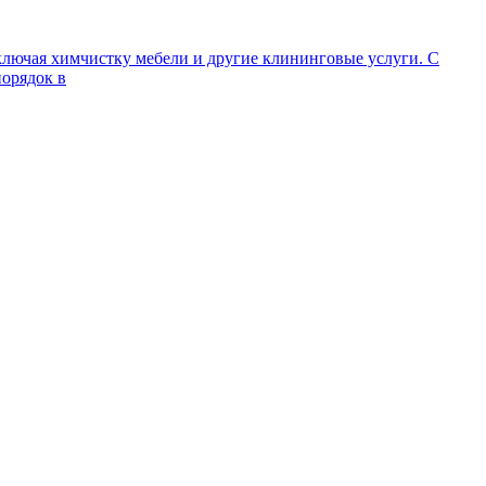
ключая химчистку мебели и другие клининговые услуги. С
порядок в