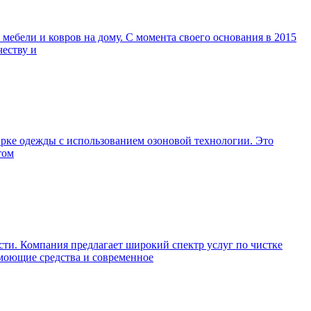
ебели и ковров на дому. С момента своего основания в 2015
честву и
ирке одежды с использованием озоновой технологии. Это
том
ти. Компания предлагает широкий спектр услуг по чистке
 моющие средства и современное