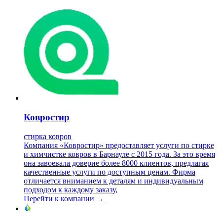
Ковростир
стирка ковров
Компания «Ковростир» предоставляет услуги по стирке
и химчистке ковров в Барнауле с 2015 года. За это время
она завоевала доверие более 8000 клиентов, предлагая
качественные услуги по доступным ценам. Фирма
отличается вниманием к деталям и индивидуальным
подходом к каждому заказу,
Перейти к компании →