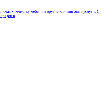
ключая химчистку мебели и другие клининговые услуги. С
порядок в