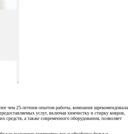
лее чем 25-летним опытом работы, компания зарекомендовала
предоставляемых услуг, включая химчистку и стирку ковров,
х средств, а также современного оборудования, позволяет
я как выездную химчистку, так и обработку белья и