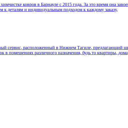
имчистке ковров в Барнауле с 2015 года. За это время она заво
м к деталям и индивидуальным подходом к каждому заказу,
ый сервис, расположенный в Нижнем Тагиле, предлагающий шир
к в помещениях различного назначения, будь то квартиры, дом