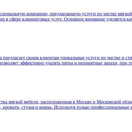
сиональную компанию, предлагающую услуги по чистке мягкой м
ер в сфере клининговых услуг. Основное внимание уделяется ка
а предлагает своим клиентам уникальные услуги по чистке и ст
 позволяет эффективно удалять пятна и неприятные запахи, при э
ка мягкой мебели, расположенная в Москве и Московской облас
и, кровати, стулья и ковры. Используя только профессиональные