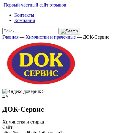
Первый честный сайт отзывов
Контакты
Компании
Главная
—
Химчистки и прачечные
—
ДОК-Сервис
4.5
ДОК-Сервис
Химчистка и стирка
Сайт:
https://xn----dtbefqi1athe.xn--p1ai