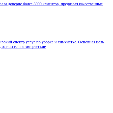
евала доверие более 8000 клиентов, предлагая качественные
окий спектр услуг по уборке и химчистке. Основная цель
а, офисы или коммерческие