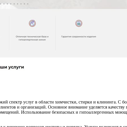
й спектр услуг в области химчистки, стирки и клининга. С бо
лиентов и организаций. Основное внимание уделяется качеству 
помещений. Использование безопасных и гипоаллергенных моющи
к решению вопросов чистоты и порядка. Услуги включают в себ