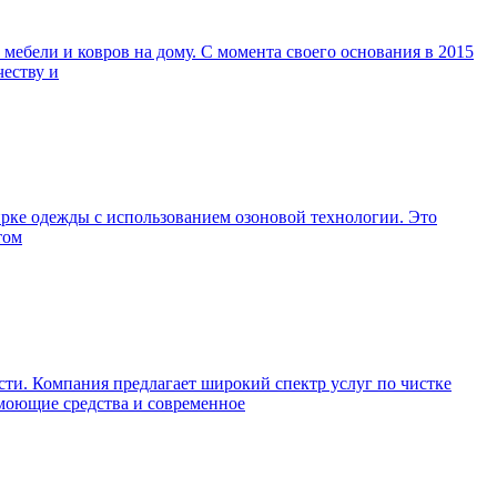
ебели и ковров на дому. С момента своего основания в 2015
честву и
ирке одежды с использованием озоновой технологии. Это
том
ти. Компания предлагает широкий спектр услуг по чистке
 моющие средства и современное