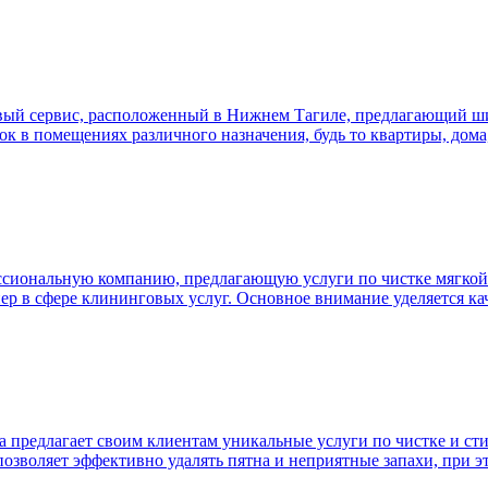
ый сервис, расположенный в Нижнем Тагиле, предлагающий шир
к в помещениях различного назначения, будь то квартиры, дом
сиональную компанию, предлагающую услуги по чистке мягкой м
ер в сфере клининговых услуг. Основное внимание уделяется ка
а предлагает своим клиентам уникальные услуги по чистке и ст
 позволяет эффективно удалять пятна и неприятные запахи, при э