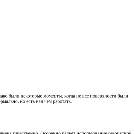
нако были некоторые моменты, когда не все поверхности были
мально, но есть над чем работать.
нена качественно. Особенно радует использование безопасной