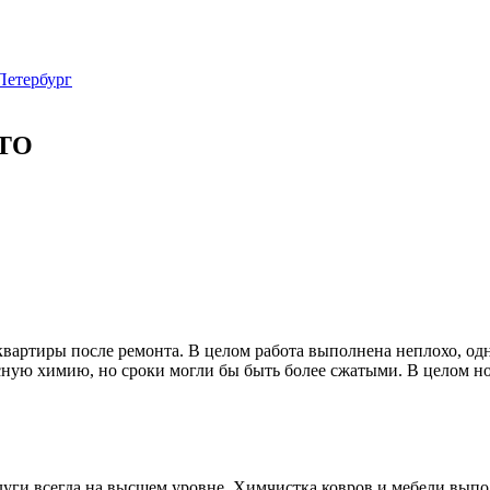
Петербург
СТО
квартиры после ремонта. В целом работа выполнена неплохо, од
ную химию, но сроки могли бы быть более сжатыми. В целом нор
и всегда на высшем уровне. Химчистка ковров и мебели выпол