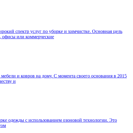
окий спектр услуг по уборке и химчистке. Основная цель
а, офисы или коммерческие
ебели и ковров на дому. С момента своего основания в 2015
честву и
ирке одежды с использованием озоновой технологии. Это
том