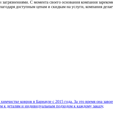
и загрязнениями. С момента своего основания компания зареком
лагодаря доступным ценам и скидкам на услуги, компания дела
имчистке ковров в Барнауле с 2015 года. За это время она заво
м к деталям и индивидуальным подходом к каждому заказу,