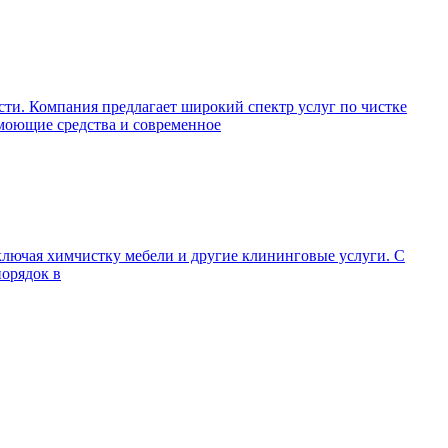
ти. Компания предлагает широкий спектр услуг по чистке
 моющие средства и современное
ключая химчистку мебели и другие клининговые услуги. С
порядок в