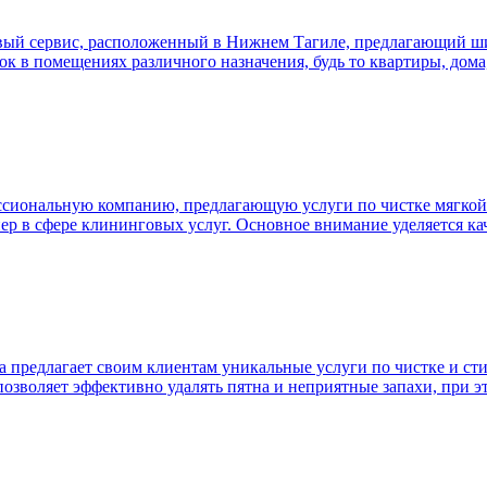
ый сервис, расположенный в Нижнем Тагиле, предлагающий шир
к в помещениях различного назначения, будь то квартиры, дом
сиональную компанию, предлагающую услуги по чистке мягкой м
ер в сфере клининговых услуг. Основное внимание уделяется ка
а предлагает своим клиентам уникальные услуги по чистке и ст
 позволяет эффективно удалять пятна и неприятные запахи, при э