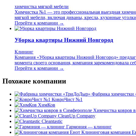
химчистка мягкой мебели
Химчистка №1 — это профессиональная выездная химчист
мягкой мебели, включая диваны, кресла, кухонные уголк
Перейти к компании →
Уборка квартиры Нижний Новгород
Клининг
Компания «Уборка квартиры Нижний Новгород» предлагае
момента своего основания, компания зарекомендовала себ
Перейти к компании →
Похожие компании
Фабрика химчистки
КовроЧист №1
ХимКов
Химчистка ковров 
CleanUp Company
Cleantastic
Гармония — клининг
Клининговая компания Е