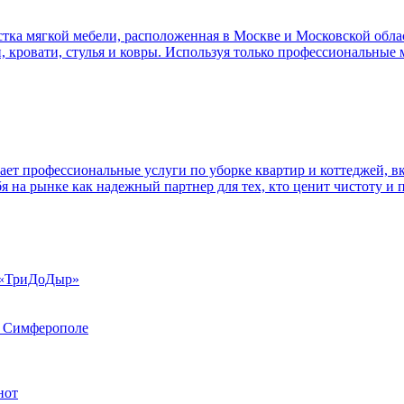
ка мягкой мебели, расположенная в Москве и Московской облас
и, кровати, стулья и ковры. Используя только профессиональные
т профессиональные услуги по уборке квартир и коттеджей, в
я на рынке как надежный партнер для тех, кто ценит чистоту и 
 «ТриДоДыр»
в Симферополе
нот