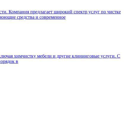
ти. Компания предлагает широкий спектр услуг по чистке
 моющие средства и современное
ключая химчистку мебели и другие клининговые услуги. С
порядок в