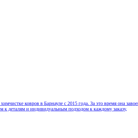
имчистке ковров в Барнауле с 2015 года. За это время она заво
м к деталям и индивидуальным подходом к каждому заказу,