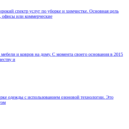
окий спектр услуг по уборке и химчистке. Основная цель
а, офисы или коммерческие
ебели и ковров на дому. С момента своего основания в 2015
честву и
ирке одежды с использованием озоновой технологии. Это
том