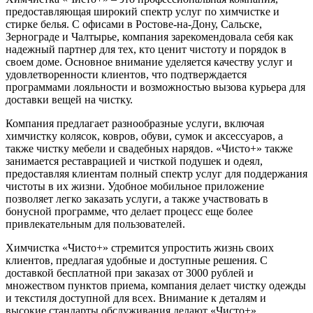
предоставляющая широкий спектр услуг по химчистке и
стирке белья. С офисами в Ростове-на-Дону, Сальске,
Зернограде и Чалтырье, компания зарекомендовала себя как
надежный партнер для тех, кто ценит чистоту и порядок в
своем доме. Основное внимание уделяется качеству услуг и
удовлетворенности клиентов, что подтверждается
программами лояльности и возможностью вызова курьера для
доставки вещей на чистку.
Компания предлагает разнообразные услуги, включая
химчистку колясок, ковров, обуви, сумок и аксессуаров, а
также чистку мебели и свадебных нарядов. «Чисто+» также
занимается реставрацией и чисткой подушек и одеял,
предоставляя клиентам полный спектр услуг для поддержания
чистоты в их жизни. Удобное мобильное приложение
позволяет легко заказать услуги, а также участвовать в
бонусной программе, что делает процесс еще более
привлекательным для пользователей.
Химчистка «Чисто+» стремится упростить жизнь своих
клиентов, предлагая удобные и доступные решения. С
доставкой бесплатной при заказах от 3000 рублей и
множеством пунктов приема, компания делает чистку одежды
и текстиля доступной для всех. Внимание к деталям и
высокие стандарты обслуживания делают «Чисто+»