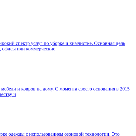
окий спектр услуг по уборке и химчистке. Основная цель
а, офисы или коммерческие
ебели и ковров на дому. С момента своего основания в 2015
честву и
ирке одежды с использованием озоновой технологии. Это