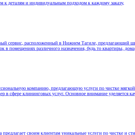
м к деталям и индивидуальным подходом к каждому заказу,
ый сервис, расположенный в Нижнем Тагиле, предлагающий шир
к в помещениях различного назначения, будь то квартиры, дом
сиональную компанию, предлагающую услуги по чистке мягкой м
ер в сфере клининговых услуг. Основное внимание уделяется ка
а предлагает своим клиентам уникальные услуги по чистке и ст