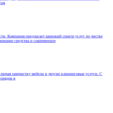
том
ти. Компания предлагает широкий спектр услуг по чистке
 моющие средства и современное
ключая химчистку мебели и другие клининговые услуги. С
порядок в