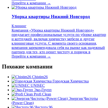
Перейти к компании →
Уборка квартиры Нижний Новгород
Клининг
Компания «Уборка квартиры Нижний Новгород»
предлагает профессиональные услуги по уборке квартир
и коттеджей, включая химчистку мебели и другие
клининговые услуги. С момента своего основания,
компания зарекомендовала себя на рынке как надежный
партнер для тех, кто ценит чистоту и порядок в
Перейти к компании →
Похожие компании
Chistim26
Городская Химчистка
UNISEC
Эко-Групп
Profi Clean
Энергия Чистоты
(Power Clean)
Чистота 96