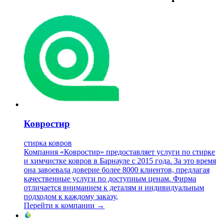
Ковростир
стирка ковров
Компания «Ковростир» предоставляет услуги по стирке
и химчистке ковров в Барнауле с 2015 года. За это время
она завоевала доверие более 8000 клиентов, предлагая
качественные услуги по доступным ценам. Фирма
отличается вниманием к деталям и индивидуальным
подходом к каждому заказу,
Перейти к компании →