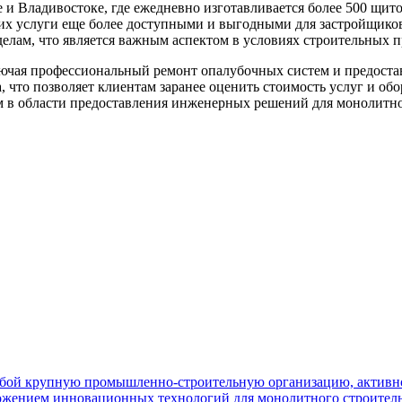
 Владивостоке, где ежедневно изготавливается более 500 щито
ет их услуги еще более доступными и выгодными для застройщико
елам, что является важным аспектом в условиях строительных п
лючая профессиональный ремонт опалубочных систем и предост
, что позволяет клиентам заранее оценить стоимость услуг и об
м в области предоставления инженерных решений для монолитно
бой крупную промышленно-строительную организацию, активно
ожением инновационных технологий для монолитного строительс