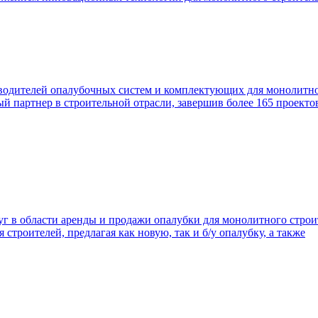
одителей опалубочных систем и комплектующих для монолитног
ный партнер в строительной отрасли, завершив более 165 проект
 в области аренды и продажи опалубки для монолитного строит
строителей, предлагая как новую, так и б/у опалубку, а также