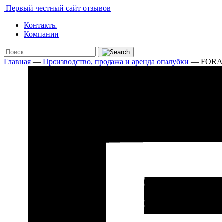
Первый честный сайт отзывов
Контакты
Компании
Главная
—
Производство, продажа и аренда опалубки
—
FOR