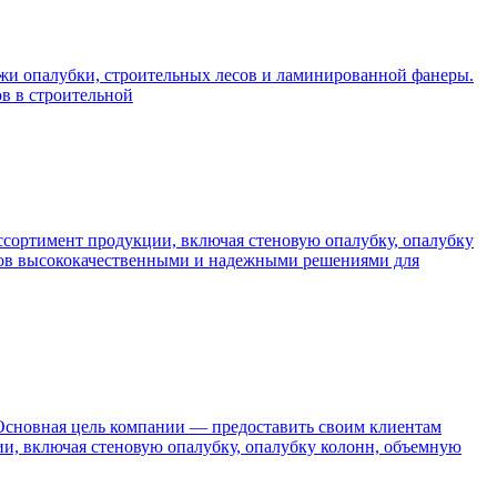
ажи опалубки, строительных лесов и ламинированной фанеры.
ов в строительной
ссортимент продукции, включая стеновую опалубку, опалубку
нтов высококачественными и надежными решениями для
 Основная цель компании — предоставить своим клиентам
и, включая стеновую опалубку, опалубку колонн, объемную