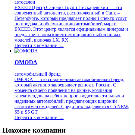
автосалон
EXEED Центр Санрайз Групп Пискаревский — это
современный автоцентр, расположенный в Санкт-
Петербурге, который предлагает полный спектр услуг
по продаже и обслуживанию автомобилей марки
EXEED. Этот центр является официальным дилером и
предлагает своим клиентам широкий выбор новых
моделей, включая LX, RX,
Перейти к компании →
OMODA
автомобильный бренд
OMODA — это современный автомобильный бренд,
который активно завоевывает рынок в России. С
момента своего появления на рынке, компания
зарекомендовала себя как производитель стильных и
надежных автомобилей, предлагающих широкий
ассортимент моделей. Среди них выделяются C5 NEW,
S5 и S5 GT,
Перейти к компании →
Похожие компании