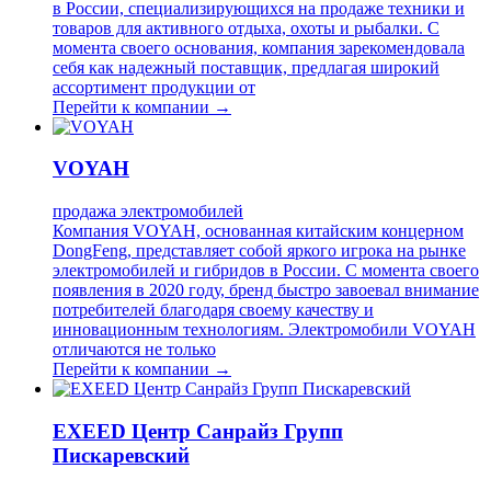
в России, специализирующихся на продаже техники и
товаров для активного отдыха, охоты и рыбалки. С
момента своего основания, компания зарекомендовала
себя как надежный поставщик, предлагая широкий
ассортимент продукции от
Перейти к компании →
VOYAH
продажа электромобилей
Компания VOYAH, основанная китайским концерном
DongFeng, представляет собой яркого игрока на рынке
электромобилей и гибридов в России. С момента своего
появления в 2020 году, бренд быстро завоевал внимание
потребителей благодаря своему качеству и
инновационным технологиям. Электромобили VOYAH
отличаются не только
Перейти к компании →
EXEED Центр Санрайз Групп
Пискаревский