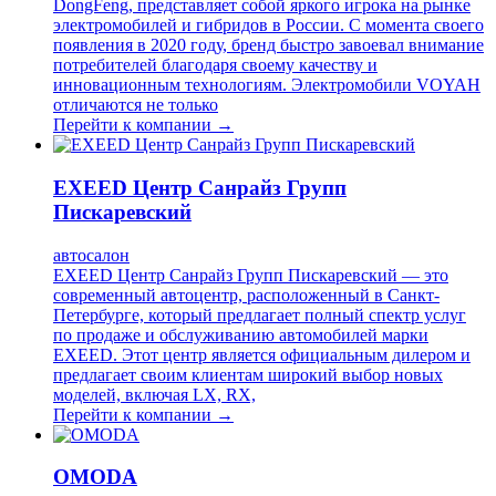
DongFeng, представляет собой яркого игрока на рынке
электромобилей и гибридов в России. С момента своего
появления в 2020 году, бренд быстро завоевал внимание
потребителей благодаря своему качеству и
инновационным технологиям. Электромобили VOYAH
отличаются не только
Перейти к компании →
EXEED Центр Санрайз Групп
Пискаревский
автосалон
EXEED Центр Санрайз Групп Пискаревский — это
современный автоцентр, расположенный в Санкт-
Петербурге, который предлагает полный спектр услуг
по продаже и обслуживанию автомобилей марки
EXEED. Этот центр является официальным дилером и
предлагает своим клиентам широкий выбор новых
моделей, включая LX, RX,
Перейти к компании →
OMODA