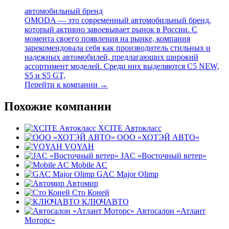
автомобильный бренд
OMODA — это современный автомобильный бренд,
который активно завоевывает рынок в России. С
момента своего появления на рынке, компания
зарекомендовала себя как производитель стильных и
надежных автомобилей, предлагающих широкий
ассортимент моделей. Среди них выделяются C5 NEW,
S5 и S5 GT,
Перейти к компании →
Похожие компании
XCITE Автокласс
ООО «ХОТЭЙ АВТО»
VOYAH
JAC «Восточный ветер»
Mobile AC
GAC Major Olimp
Автомир
Сто Коней
КЛЮЧАВТО
Автосалон «Атлант
Моторс»