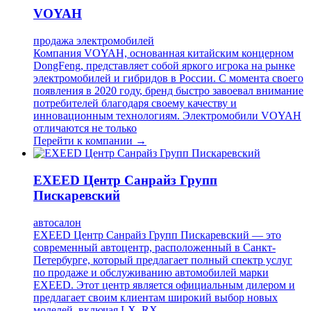
VOYAH
продажа электромобилей
Компания VOYAH, основанная китайским концерном
DongFeng, представляет собой яркого игрока на рынке
электромобилей и гибридов в России. С момента своего
появления в 2020 году, бренд быстро завоевал внимание
потребителей благодаря своему качеству и
инновационным технологиям. Электромобили VOYAH
отличаются не только
Перейти к компании →
EXEED Центр Санрайз Групп
Пискаревский
автосалон
EXEED Центр Санрайз Групп Пискаревский — это
современный автоцентр, расположенный в Санкт-
Петербурге, который предлагает полный спектр услуг
по продаже и обслуживанию автомобилей марки
EXEED. Этот центр является официальным дилером и
предлагает своим клиентам широкий выбор новых
моделей, включая LX, RX,