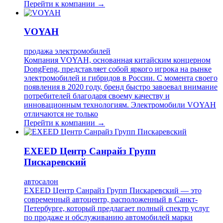
Перейти к компании →
VOYAH
продажа электромобилей
Компания VOYAH, основанная китайским концерном
DongFeng, представляет собой яркого игрока на рынке
электромобилей и гибридов в России. С момента своего
появления в 2020 году, бренд быстро завоевал внимание
потребителей благодаря своему качеству и
инновационным технологиям. Электромобили VOYAH
отличаются не только
Перейти к компании →
EXEED Центр Санрайз Групп
Пискаревский
автосалон
EXEED Центр Санрайз Групп Пискаревский — это
современный автоцентр, расположенный в Санкт-
Петербурге, который предлагает полный спектр услуг
по продаже и обслуживанию автомобилей марки