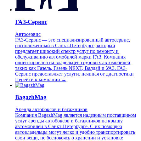
ГАЗ-Сервис
Автосервис
ГАЗ-Сервис — это специализированный автосервис,
расположенный в Санкт-Петербурге, который
предлагает широкий спектр услуг по ремонту и
обслуживанию автомобилей марки ГАЗ. Компания
ориентирована на владельцев грузовых автомобилей,
таких как Газель, Газель NEXT, Валдай и УАЗ. ГАЗ-
Сервис предоставляет услуги, начиная от диагностики
Перейти к компании →
BagazhMag
Аренда автобоксов и багажников
Компания BagazhMag является надежным поставщиком
услуг аренды автобоксов и багажников на крышу
автомобилей в Санкт-Петербурге. С их помощью
автовладельцы могут легко и удобно транспортировать
свои вещи, не беспокоясь о хранении и установке