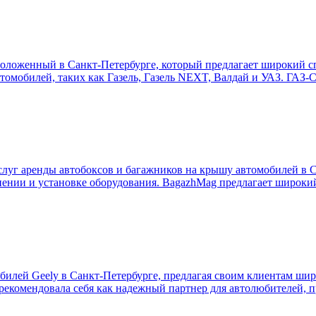
оложенный в Санкт-Петербурге, который предлагает широкий с
томобилей, таких как Газель, Газель NEXT, Валдай и УАЗ. ГАЗ-С
уг аренды автобоксов и багажников на крышу автомобилей в С
анении и установке оборудования. BagazhMag предлагает широки
билей Geely в Санкт-Петербурге, предлагая своим клиентам ши
арекомендовала себя как надежный партнер для автолюбителей, 