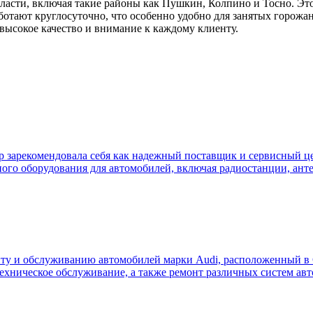
бласти, включая такие районы как Пушкин, Колпино и Тосно. Эт
аботают круглосуточно, что особенно удобно для занятых горо
 высокое качество и внимание к каждому клиенту.
ор зарекомендовала себя как надежный поставщик и сервисный це
ного оборудования для автомобилей, включая радиостанции, ант
ту и обслуживанию автомобилей марки Audi, расположенный в 
 техническое обслуживание, а также ремонт различных систем а