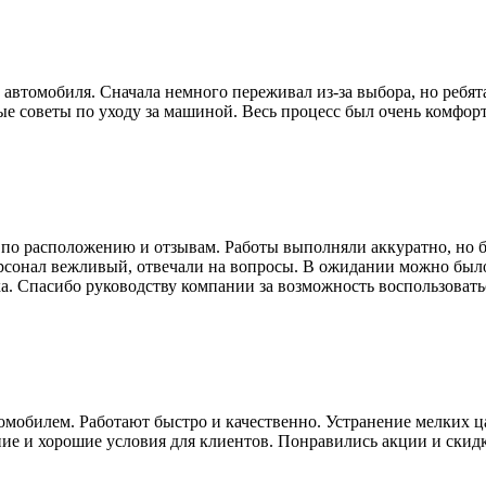
 автомобиля. Сначала немного переживал из-за выбора, но ребят
зные советы по уходу за машиной. Весь процесс был очень комфо
по расположению и отзывам. Работы выполняли аккуратно, но б
рсонал вежливый, отвечали на вопросы. В ожидании можно было 
ка. Спасибо руководству компании за возможность воспользоват
мобилем. Работают быстро и качественно. Устранение мелких ца
ие и хорошие условия для клиентов. Понравились акции и скидк