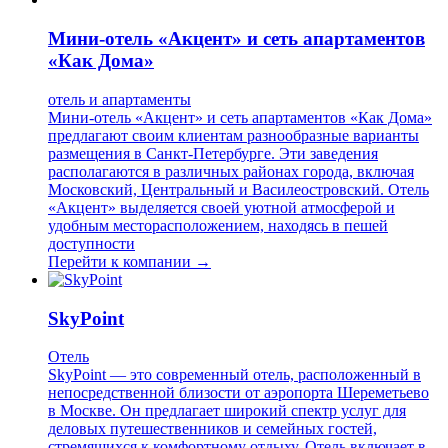
Мини-отель «Акцент» и сеть апартаментов
«Как Дома»
отель и апартаменты
Мини-отель «Акцент» и сеть апартаментов «Как Дома»
предлагают своим клиентам разнообразные варианты
размещения в Санкт-Петербурге. Эти заведения
располагаются в различных районах города, включая
Московский, Центральный и Василеостровский. Отель
«Акцент» выделяется своей уютной атмосферой и
удобным месторасположением, находясь в пешей
доступности
Перейти к компании →
SkyPoint
Отель
SkyPoint — это современный отель, расположенный в
непосредственной близости от аэропорта Шереметьево
в Москве. Он предлагает широкий спектр услуг для
деловых путешественников и семейных гостей,
стремящихся к комфортному отдыху. Отель включает в