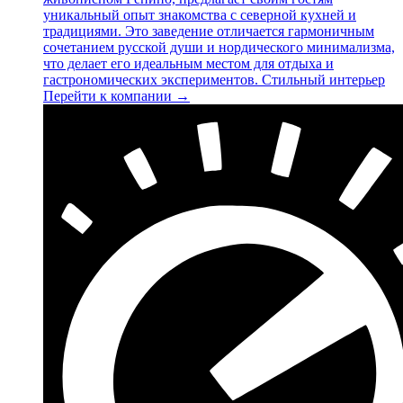
уникальный опыт знакомства с северной кухней и
традициями. Это заведение отличается гармоничным
сочетанием русской души и нордического минимализма,
что делает его идеальным местом для отдыха и
гастрономических экспериментов. Стильный интерьер
Перейти к компании →