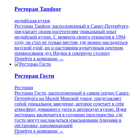
Ресторан Tandoor
индийская кухня
Ресторан Tandoor, расположенный в Санкт-Петербурге,
предлагает своим посетителям уникальный опыт
индийской кухни. С момента своего открытия в 1994
году, он стал не только местом, где можно насладиться
вкусной едой, но и настоящим культурным центром,
привносящим дух Индии в северную столицу
Перейти к компании →
Ресторан Гости
Ресторан
Ресторан Гости, расположенный в самом сердце Санкт-
Петербурга на Малой Морской улице, представляет
собой уникальное заведение, которое сочетает в себе
атмосферу домашнего уюта и авторскую кухню. Идея
ресторана заключается в создании пространства, где
гости могут наслаждаться изысканными блюдами в
обстановке, напоминающей
Перейти к компании →