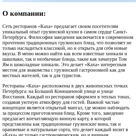
О компании:
Сеть ресторанов «Каха» предлагает своим посетителям
уникальный опыт грузинской кухни в самом сердце Санкт-
Петербурга. Философия заведения заключается в современном
прочтении традиционных грузинских блюд, что позволяет не
только насладиться классикой, но и открыть для себя новые
вкусы. В меню можно найти как всем известные хинкали и
шашлыки, так и необычные блюда, такие как хачапури Том
Ям и шоколадные хинкали. Это делает «Каха» интересным
местом для знакомства с грузинской гастрономией как для
местных жителей, так и для туристов.
Рестораны «Каха» расположены в двух живописных точках
Петербурга: на Большой Конюшенной улице и улице
Восстания. Каждый из ресторанов оформлен в теплых тонах,
создавая уютную атмосферу для гостей. Важной частью
концепции является открытый мангал, где можно наблюдать
за процессом приготовления блюд. Кроме того, заведение
предлагает впечатляющую винную карту, в которой
представлены как традиционные грузинские вина, так и
оранжевые и натуральные сорта, что делает каждый визит в
«Каха» не только гастрономическим, но и винным