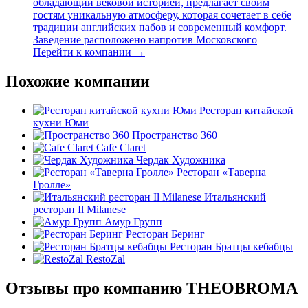
обладающий вековой историей, предлагает своим
гостям уникальную атмосферу, которая сочетает в себе
традиции английских пабов и современный комфорт.
Заведение расположено напротив Московского
Перейти к компании →
Похожие компании
Ресторан китайской
кухни Юми
Пространство 360
Cafe Claret
Чердак Художника
Ресторан «Таверна
Гролле»
Итальянский
ресторан Il Milanese
Амур Групп
Ресторан Беринг
Ресторан Братцы кебабцы
RestoZal
Отзывы про компанию THEOBROMA