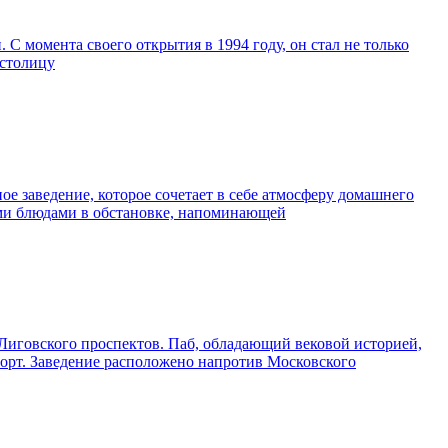
С момента своего открытия в 1994 году, он стал не только
 столицу
е заведение, которое сочетает в себе атмосферу домашнего
ными блюдами в обстановке, напоминающей
 Лиговского проспектов. Паб, обладающий вековой историей,
форт. Заведение расположено напротив Московского