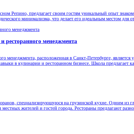
ном Репино, предлагает своим гостям уникальный опыт знакомс
дического минимализма, что делает его идеальным местом для 
 и ресторанного менеджмента
ого менеджмента, расположенная в Санкт-Петербурге, является 
и навыки в кулинарии и ресторанном бизнесе. Школа предлагает 
ранов, специализирующуюся на грузинской кухне. Одним из гл
ди местных жителей и гостей города. Рестораны предлагают разн