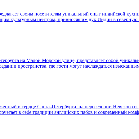
едлагает своим посетителям уникальный опыт индийской кухни. 
тоящим культурным центром, привносящим дух Индии в северную
тербурга на Малой Морской улице, представляет собой уникально
создании пространства, где гости могут наслаждаться изыскан
оженный в сердце Санкт-Петербурга, на пересечении Невского и
 сочетает в себе традиции английских пабов и современный ком