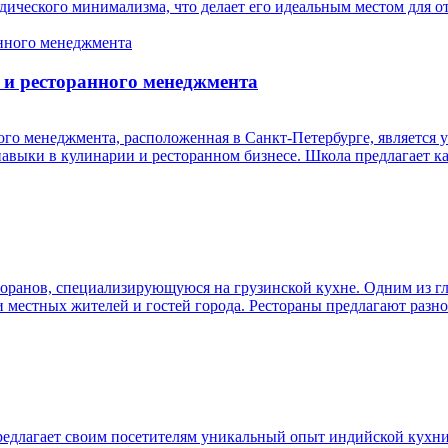
дического минимализма, что делает его идеальным местом для 
 и ресторанного менеджмента
ого менеджмента, расположенная в Санкт-Петербурге, является 
и навыки в кулинарии и ресторанном бизнесе. Школа предлагает 
ранов, специализирующуюся на грузинской кухне. Одним из гл
ди местных жителей и гостей города. Рестораны предлагают разн
едлагает своим посетителям уникальный опыт индийской кухни. 