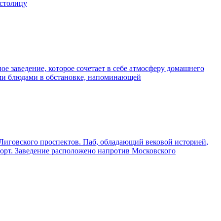
 столицу
е заведение, которое сочетает в себе атмосферу домашнего
ными блюдами в обстановке, напоминающей
 Лиговского проспектов. Паб, обладающий вековой историей,
форт. Заведение расположено напротив Московского