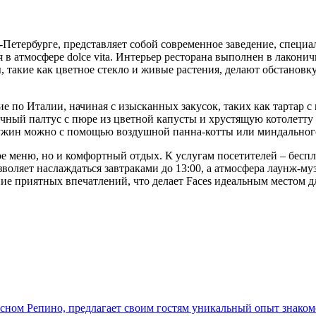
Петербурге, представляет собой современное заведение, специа
я в атмосфере dolce vita. Интерьер ресторана выполнен в лакон
, такие как цветное стекло и живые растения, делают обстановк
е по Италии, начиная с изысканных закусок, таких как тартар с
чный палтус с пюре из цветной капусты и хрустящую котолетту
и ужин можно с помощью воздушной панна-котты или миндального
ое меню, но и комфортный отдых. К услугам посетителей – беспла
зволяет наслаждаться завтраками до 13:00, а атмосфера лаунж-м
ие приятных впечатлений, что делает Faces идеальным местом дл
ном Репино, предлагает своим гостям уникальный опыт знакомс