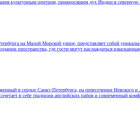
тоящим культурным центром, привносящим дух Индии в северную
тербурга на Малой Морской улице, представляет собой уникально
создании пространства, где гости могут наслаждаться изыскан
оженный в сердце Санкт-Петербурга, на пересечении Невского и
 сочетает в себе традиции английских пабов и современный ком