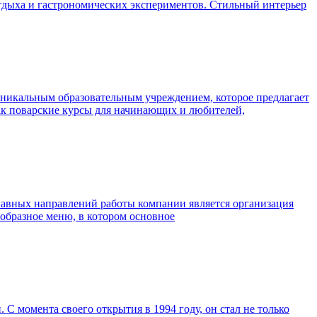
отдыха и гастрономических экспериментов. Стильный интерьер
уникальным образовательным учреждением, которое предлагает
как поварские курсы для начинающих и любителей,
авных направлений работы компании является организация
ообразное меню, в котором основное
С момента своего открытия в 1994 году, он стал не только