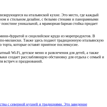
лизирующееся на итальянской кухне. Это место, где каждый
ичном и стильном дизайне, с белыми стенами и панорамными
у поистине уникальной, а мраморная барная стойка придает
 мини-бурратой и сицилийское крудо из морепродуктов. В
 по-милански. Также здесь подают традиционную итальянскую
 торта, которые оставят приятное послевкусие.
тный Wi-Fi, детское меню и развлечения для детей, а также
узыки создает расслабляющую обстановку для отдыха с семьей и
я встреч и празднований.
тва с северной кухней и традициями. Это заведение