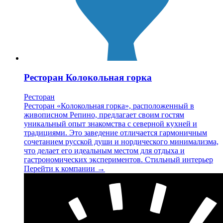
Ресторан Колокольная горка
Ресторан
Ресторан «Колокольная горка», расположенный в
живописном Репино, предлагает своим гостям
уникальный опыт знакомства с северной кухней и
традициями. Это заведение отличается гармоничным
сочетанием русской души и нордического минимализма,
что делает его идеальным местом для отдыха и
гастрономических экспериментов. Стильный интерьер
Перейти к компании →