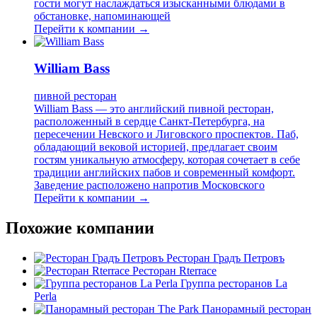
гости могут наслаждаться изысканными блюдами в
обстановке, напоминающей
Перейти к компании →
William Bass
пивной ресторан
William Bass — это английский пивной ресторан,
расположенный в сердце Санкт-Петербурга, на
пересечении Невского и Лиговского проспектов. Паб,
обладающий вековой историей, предлагает своим
гостям уникальную атмосферу, которая сочетает в себе
традиции английских пабов и современный комфорт.
Заведение расположено напротив Московского
Перейти к компании →
Похожие компании
Ресторан Градъ Петровъ
Ресторан Rterrace
Группа ресторанов La
Perla
Панорамный ресторан