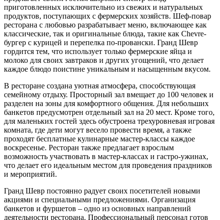
приготовленных исключительно из свежих и натуральных
продуктов, поступающих с фермерских хозяйств. Шеф-повар
ресторана с любовью разрабатывает меню, включающее как
классические, так и оригинальные блюда, такие как Chevre-
бургер с курицей и перепелка по-провански. Гранд Шевр
гордится тем, что использует только фермерские яйца и
молоко для своих завтраков и других угощений, что делает
каждое блюдо поистине уникальным и насыщенным вкусом.
В ресторане создана уютная атмосфера, способствующая
семейному отдыху. Просторный зал вмещает до 100 человек и
разделен на зоны для комфортного общения. Для небольших
банкетов предусмотрен отдельный зал на 20 мест. Кроме того,
для маленьких гостей здесь обустроена трехуровневая игровая
комната, где дети могут весело провести время, а также
проходят бесплатные кулинарные мастер-классы каждое
воскресенье. Ресторан также предлагает взрослым
возможность участвовать в мастер-классах и гастро-ужинах,
что делает его идеальным местом для проведения праздников
и мероприятий.
Гранд Шевр постоянно радует своих посетителей новыми
акциями и специальными предложениями. Организация
банкетов и фуршетов – одно из основных направлений
деятельности ресторана. Профессиональный персонал готов