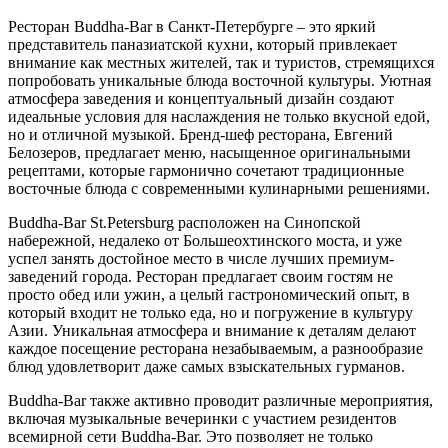
Ресторан Buddha-Bar в Санкт-Петербурге – это яркий
представитель паназиатской кухни, который привлекает
внимание как местных жителей, так и туристов, стремящихся
попробовать уникальные блюда восточной культуры. Уютная
атмосфера заведения и концептуальный дизайн создают
идеальные условия для наслаждения не только вкусной едой,
но и отличной музыкой. Бренд-шеф ресторана, Евгений
Белозеров, предлагает меню, насыщенное оригинальными
рецептами, которые гармонично сочетают традиционные
восточные блюда с современными кулинарными решениями.
Buddha-Bar St.Petersburg расположен на Синопской
набережной, недалеко от Большеохтинского моста, и уже
успел занять достойное место в числе лучших премиум-
заведений города. Ресторан предлагает своим гостям не
просто обед или ужин, а целый гастрономический опыт, в
который входит не только еда, но и погружение в культуру
Азии. Уникальная атмосфера и внимание к деталям делают
каждое посещение ресторана незабываемым, а разнообразие
блюд удовлетворит даже самых взыскательных гурманов.
Buddha-Bar также активно проводит различные мероприятия,
включая музыкальные вечеринки с участием резидентов
всемирной сети Buddha-Bar. Это позволяет не только