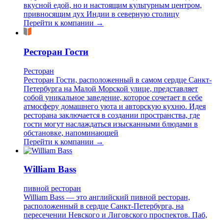
вкусной едой, но и настоящим культурным центром,
привносящим дух Индии в северную столицу
Перейти к компании →
Ресторан Гости
Ресторан
Ресторан Гости, расположенный в самом сердце Санкт-
Петербурга на Малой Морской улице, представляет
собой уникальное заведение, которое сочетает в себе
атмосферу домашнего уюта и авторскую кухню. Идея
ресторана заключается в создании пространства, где
гости могут наслаждаться изысканными блюдами в
обстановке, напоминающей
Перейти к компании →
William Bass
пивной ресторан
William Bass — это английский пивной ресторан,
расположенный в сердце Санкт-Петербурга, на
пересечении Невского и Лиговского проспектов. Паб,