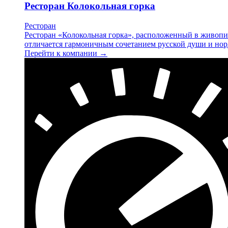
Ресторан Колокольная горка
Ресторан
Ресторан «Колокольная горка», расположенный в живопис
отличается гармоничным сочетанием русской души и нор
Перейти к компании →