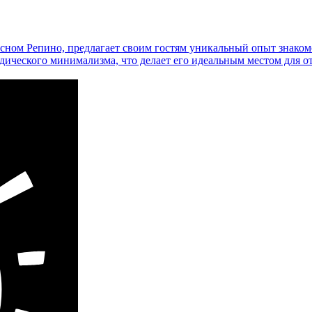
ном Репино, предлагает своим гостям уникальный опыт знакомс
дического минимализма, что делает его идеальным местом для 