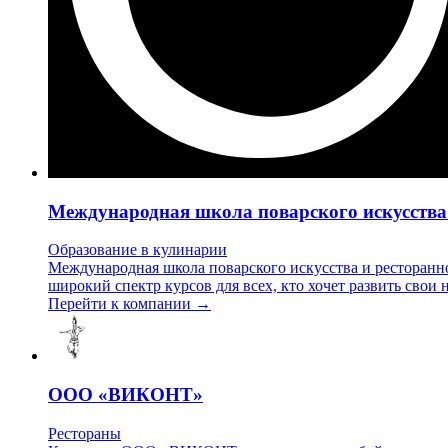
Международная школа поварского искусства
Образование в кулинарии
Международная школа поварского искусства и ресторанн
широкий спектр курсов для всех, кто хочет развить сво
Перейти к компании →
ООО «ВИКОНТ»
Рестораны