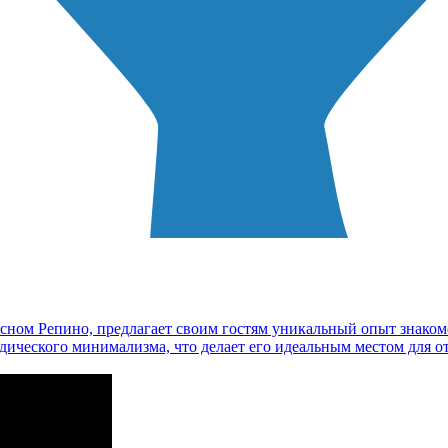
ном Репино, предлагает своим гостям уникальный опыт знакомс
дического минимализма, что делает его идеальным местом для 