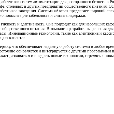
ботчиков систем автоматизации для ресторанного бизнеса в Рос
кафе, столовых и других предприятий общественного питания. 
работников заведения. Система «Аверс» предлагает широкий спе
ьно повысить рентабельность и снизить издержки.
ибкость и адаптивность. Она подходит как для небольших кафе, 
е общественного питания. В компании разработаны решения для
 еды. Инновационные технологии, такие как электронный касси
 для клиентов.
ржку, что обеспечивает надежную работу системы в любое врем
постоянно обновляется и интегрируется с другими программами и
ает развиваться и внедрять новые технологии, стремясь к пов