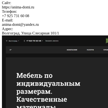
Сайт:
https://anima-domi.ru
Телефон:
+7 925 731 60 08
E-mail:
anima-domi@yandex.ru
Адрес:
Волгоград, Улица Слесарная 101/1