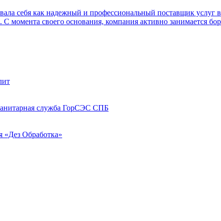
овала себя как надежный и профессиональный поставщик услуг в
. С момента своего основания, компания активно занимается бо
лит
санитарная служба ГорСЭС СПБ
 «Дез Обработка»