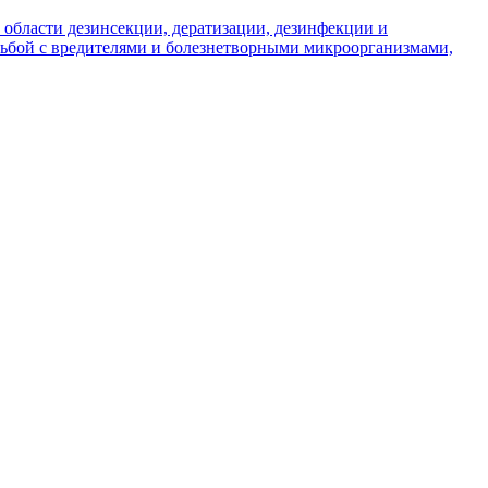
 области дезинсекции, дератизации, дезинфекции и
рьбой с вредителями и болезнетворными микроорганизмами,