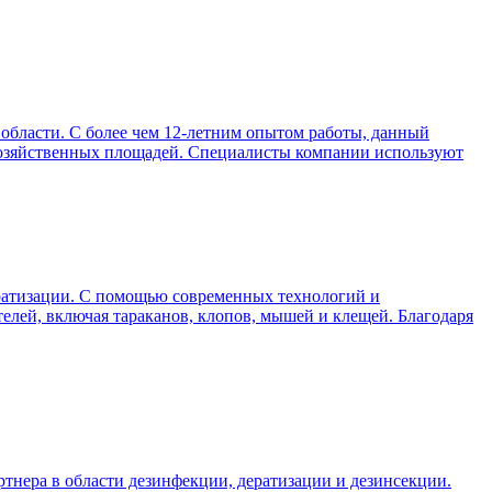
области. С более чем 12-летним опытом работы, данный
охозяйственных площадей. Специалисты компании используют
ератизации. С помощью современных технологий и
лей, включая тараканов, клопов, мышей и клещей. Благодаря
тнера в области дезинфекции, дератизации и дезинсекции.