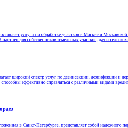
ставляет услуги по обработке участков в Москве и Московской 
й партнер для собственников земельных участков, дач и сельск
агает широкий спектр услуг по дезинсекции, дезинфекции и д
способны эффективно справляться с различными видами вредите
ордез
оженная в Санкт-Петербурге, представляет собой надежного пар