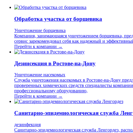
Обработка участка от борщевика
Уничтожение борщевика
Компания, занимающаяся уничтожением борщевика, предо
сервис зарекомендовал себя как надежный и эффективны
Перейти к компании →
Дезинсекция в Ростове-на-Дону
Уничтожение насекомых
Служба уничтожения насекомых в Ростове-на-Дону предл
проверенных химических средств специалисты компании 
профессиональному оборудованию,
Перейти к компании →
Санитарно-эпидемиологическая служба Ленг
дезинфекция
Санитарно-эпидемиологическая служба Ленгордез, распол