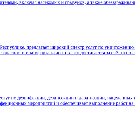
дителями, включая насекомых и грызунов, а также обеззаражив
еспублике, предлагает широкий спектр услуг по уничтожению 
опасности и комфорта клиентов, что достигается за счёт испол
луг по дезинфекции, дезинсекции и дератизации, нацеленных ка
нфекционных мероприятий и обеспечивает выполнение работ на