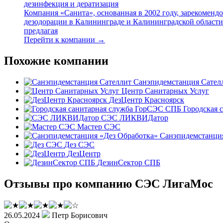
дезинфекция и дератизация
Компания «Санита», основанная в 2002 году, зарекоменд
дезодорации в Калининграде и Калининградской области
предлагая
Перейти к компании →
Похожие компании
Санэпидемстанция Сател
Центр Санитарных Услуг
ДезЦентр Красноярск
Городская 
СЭС ЛИКВИДатор
Мастер СЭС
Санэпидемстанция
Дез СЭС
ДезЦентр
ДезинСектор СПБ
Отзывы про компанию СЭС ЛигаМос
26.05.2024
Петр Борисович