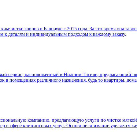
имчистке ковров в Барнауле с 2015 года. За это время она заво
м к деталям и индивидуальным подходом к каждому заказу,
ый сервис, расположенный в Нижнем Тагиле, предлагающий шир
к в помещениях различного назначения, будь то квартиры, дом
сиональную компанию, предлагающую услуги по чистке мягкой м
ер в сфере клининговых услуг. Основное внимание уделяется ка