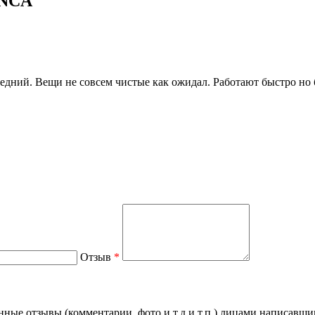
ANCA
едний. Вещи не совсем чистые как ожидал. Работают быстро но 
Отзыв
*
нные отзывы (комментарии, фото и т.д и т.п.) лицами написавши