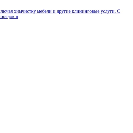
ключая химчистку мебели и другие клининговые услуги. С
порядок в