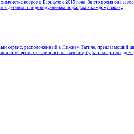
имчистке ковров в Барнауле с 2015 года. За это время она заво
м к деталям и индивидуальным подходом к каждому заказу,
ый сервис, расположенный в Нижнем Тагиле, предлагающий шир
к в помещениях различного назначения, будь то квартиры, дом