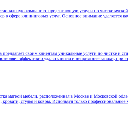
сиональную компанию, предлагающую услуги по чистке мягкой м
ер в сфере клининговых услуг. Основное внимание уделяется ка
а предлагает своим клиентам уникальные услуги по чистке и ст
 позволяет эффективно удалять пятна и неприятные запахи, при э
ка мягкой мебели, расположенная в Москве и Московской облас
и, кровати, стулья и ковры. Используя только профессиональные