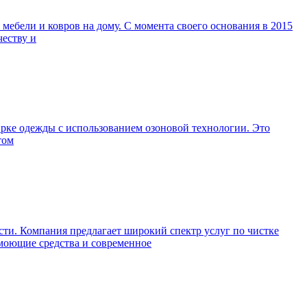
ебели и ковров на дому. С момента своего основания в 2015
честву и
ирке одежды с использованием озоновой технологии. Это
том
ти. Компания предлагает широкий спектр услуг по чистке
 моющие средства и современное