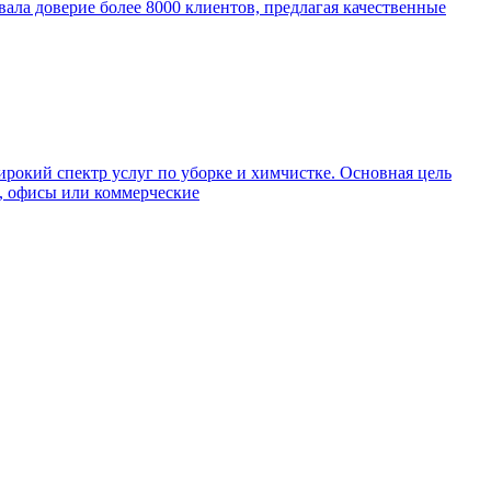
евала доверие более 8000 клиентов, предлагая качественные
окий спектр услуг по уборке и химчистке. Основная цель
а, офисы или коммерческие