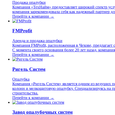
Продажа опалубки
Компания «ТехНайм» предоставляет широкий спектр услуг
компания зарекомендовала себя как надежный партнер для 
Перейти к компании →
FMProfit
Аренда и продажа опалубки
Компания FMProfit, расположенная в Чехове, предлагает
С момента своего основания более 20 лет назад, компани
Перейти к компании →
Ригель Систем
Опалубка
Компания «Ригель Систем» является одним из ведущих п
колонн и мелкощитовую опалубку. Специализируясь на п
строительства.
Перейти к компании →
Завод опалубочных систем