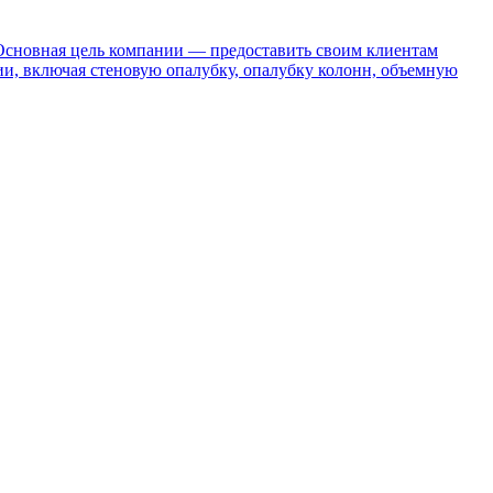
 Основная цель компании — предоставить своим клиентам
и, включая стеновую опалубку, опалубку колонн, объемную