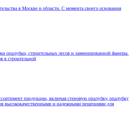
ельства в Москве и области. С момента своего основания
ажи опалубки, строительных лесов и ламинированной фанеры.
ов в строительной
ссортимент продукции, включая стеновую опалубку, опалубку
нтов высококачественными и надежными решениями для