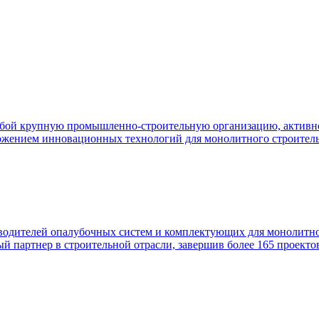
бой крупную промышленно-строительную организацию, активно
ожением инновационных технологий для монолитного строительс
одителей опалубочных систем и комплектующих для монолитног
ный партнер в строительной отрасли, завершив более 165 проект