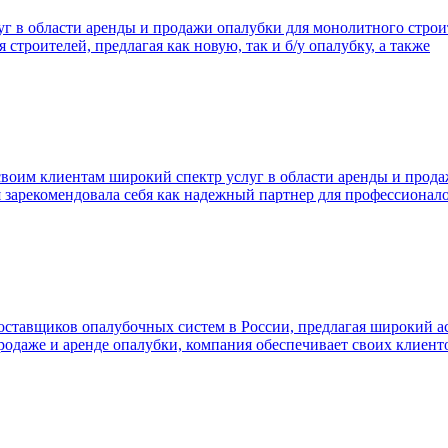
 в области аренды и продажи опалубки для монолитного строит
строителей, предлагая как новую, так и б/у опалубку, а также
 своим клиентам широкий спектр услуг в области аренды и прод
я зарекомендовала себя как надежный партнер для профессионал
оставщиков опалубочных систем в России, предлагая широкий а
родаже и аренде опалубки, компания обеспечивает своих клие