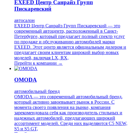
EXEED Центр Санрайз Групп
Пискаревский
автосалон
EXEED Центр Санрайз Групп Пискаревский — это
современный автоцентр, расположенный в Санкт-
Петербурге, который предлагает полный спектр услуг
по продаже и обслуживанию автомобилей марки
EXEED. Этот центр является официальным дилером и
предлагает своим клиентам широкий выбор новых
моделей, включая LX, RX,
Перейти к компании →
OMODA
автомобильный бренд
OMODA — это современный автомобильный бренд,
который активно завоевывает рынок в России. С
момента своего появления на рынке, компания
зарекомендовала себя как производитель стильных и
надежных автомобилей, предлагающих широкий
ассортимент моделей. Среди них выделяются C5 NEW,
S5 и S5 GT,