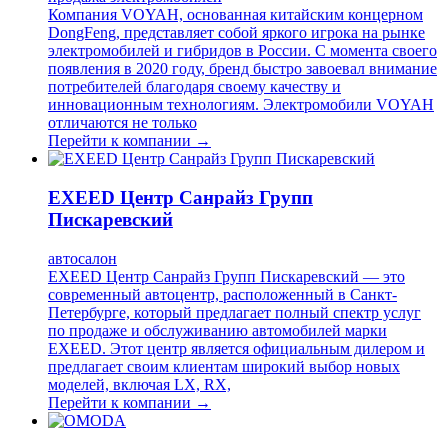
Компания VOYAH, основанная китайским концерном
DongFeng, представляет собой яркого игрока на рынке
электромобилей и гибридов в России. С момента своего
появления в 2020 году, бренд быстро завоевал внимание
потребителей благодаря своему качеству и
инновационным технологиям. Электромобили VOYAH
отличаются не только
Перейти к компании →
EXEED Центр Санрайз Групп
Пискаревский
автосалон
EXEED Центр Санрайз Групп Пискаревский — это
современный автоцентр, расположенный в Санкт-
Петербурге, который предлагает полный спектр услуг
по продаже и обслуживанию автомобилей марки
EXEED. Этот центр является официальным дилером и
предлагает своим клиентам широкий выбор новых
моделей, включая LX, RX,
Перейти к компании →