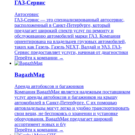
ГАЗ-Сервис
Автосервис
ГАЗ-Сервис — это специализированный автосервис,
расположенный в Санкт-Петербурге, который
предлагает широкий спектр услуг по ремонту и
обслуживанию автомобилей марки ГАЗ. Компания
ориентирована на владельцев грузовых автомобилей,
таких как Газель, Газель NEXT, Валдай и УАЗ. ГАЗ-
Сервис предоставляет услуги, начиная от диагностики
Перейти к компании →
BagazhMag
Аренда автобоксов и багажников
Компания BagazhMag является надежным поставщиком
услуг аренды автобоксов и багажников на крышу
автомобилей в Санкт-Петербурге. С их помощью
автовладельцы могут легко и удобно транспортировать
свои вещи, не беспокоясь о хранении и установке
оборудования. BagazhMag предлагает широкий
ассортимент новых и б/у
Перейти к компании →