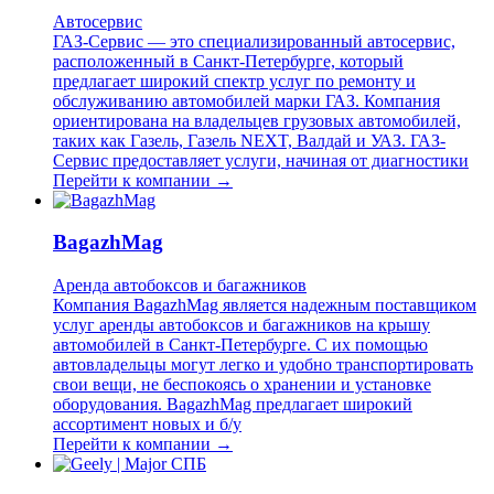
Автосервис
ГАЗ-Сервис — это специализированный автосервис,
расположенный в Санкт-Петербурге, который
предлагает широкий спектр услуг по ремонту и
обслуживанию автомобилей марки ГАЗ. Компания
ориентирована на владельцев грузовых автомобилей,
таких как Газель, Газель NEXT, Валдай и УАЗ. ГАЗ-
Сервис предоставляет услуги, начиная от диагностики
Перейти к компании →
BagazhMag
Аренда автобоксов и багажников
Компания BagazhMag является надежным поставщиком
услуг аренды автобоксов и багажников на крышу
автомобилей в Санкт-Петербурге. С их помощью
автовладельцы могут легко и удобно транспортировать
свои вещи, не беспокоясь о хранении и установке
оборудования. BagazhMag предлагает широкий
ассортимент новых и б/у
Перейти к компании →